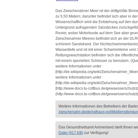
Das Zwischenahner Meer ist der drittgrößte Binn
zu 5,50 Metern; darunter befindet sich aber in d
Wissenschaftlich wird die Entstehung auf den d
Untergrund aufragenden Salzstockes zurückgeführt
Revier, wobei Motorboote auf dem See aber gru
Zwischenahner Meeres befindet sich an der DLRG
schönem Sandstrand. Der Nichtschwimmerbereich
Wassertiefe und ist mit einer Schwimmleine vom
Rettungswachstation befinden sich die öffentliche
mit einem speziellen Schlüssel zu benutzen. (Quel
weitere Informationen unter :
[http://de.wikipedia.org/wiki/Zwischenahner_Meer
weitere Informationen unter :
[http://de.wikipedia.org/wiki/Zwischenahner_Meer
[http://www-docs.tu-cottbus.de/gewaesserschutz/
(http://www-docs.tu-cottbus.de/gewaesserschutz
Weitere Informationen des Betreibers der Bades
zwischenahn.de/de/rathaus-politik/dienstleis
Das Gesundheitsamt Ammerland stellt Ihnen wei
Datei (917 KB)
zur Verfügung!