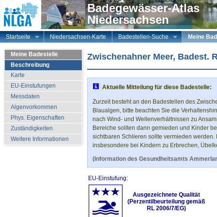
Badegewässer-Atlas
Niedersachsen
Startseite
Niedersachsen-Karte
Badestellen-Suche
Meine Bad
Meine Badestelle
Zwischenahner Meer, Badest. 
Beschreibung
Karte
EU-Einstufungen
Aktuelle Mitteilung für diese Badestelle:
Messdaten
Zurzeit besteht an den Badestellen des Zwis
Algenvorkommen
Blaualgen, bitte beachten Sie die Verhaltenshinw
Phys. Eigenschaften
nach Wind- und Wellenverhältnissen zu Ansa
Bereiche sollten dann gemieden und Kinder bea
Zuständigkeiten
sichtbaren Schlieren sollte vermieden werden.
Weitere Informationen
insbesondere bei Kindern zu Erbrechen, Übelke
(Information des Gesundheitsamts Ammerlan
EU-Einstufung:
Ausgezeichnete Qualität
(Perzentilbeurteilung gemäß
RL 2006/7/EG)