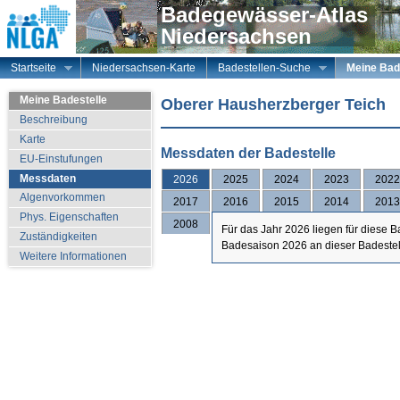
Badegewässer-Atlas
Niedersachsen
Startseite
Niedersachsen-Karte
Badestellen-Suche
Meine Bad
Meine Badestelle
Oberer Hausherzberger Teich
Beschreibung
Karte
Messdaten der Badestelle
EU-Einstufungen
Messdaten
2026
2025
2024
2023
2022
Algenvorkommen
2017
2016
2015
2014
2013
Phys. Eigenschaften
2008
Für das Jahr 2026 liegen für diese 
Zuständigkeiten
Badesaison 2026 an dieser Badestelle
Weitere Informationen