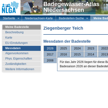
Badegewässer-Atlas
Niedersachsen
Startseite
Niedersachsen-Karte
Badestellen-Suche
Meine Bad
Meine Badestelle
Ziegenberger Teich
Beschreibung
Karte
Messdaten der Badestelle
EU-Einstufungen
Messdaten
2026
2025
2024
2023
2022
Algenvorkommen
2017
2016
2015
2014
2013
Phys. Eigenschaften
2008
Für das Jahr 2026 liegen für diese 
Zuständigkeiten
Badesaison 2026 an dieser Badestelle
Weitere Informationen