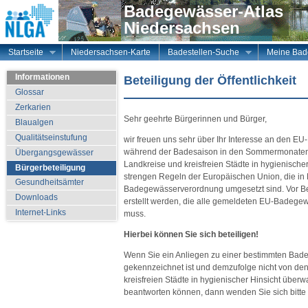
Badegewässer-Atlas
Niedersachsen
Startseite
Niedersachsen-Karte
Badestellen-Suche
Meine Bade
Informationen
Beteiligung der Öffentlichkeit
Glossar
Zerkarien
Sehr geehrte Bürgerinnen und Bürger,
Blaualgen
Qualitätseinstufung
wir freuen uns sehr über Ihr Interesse an den 
während der Badesaison in den Sommermonaten 
Übergangsgewässer
Landkreise und kreisfreien Städte in hygienisch
Bürgerbeteiligung
strengen Regeln der Europäischen Union, die in
Gesundheitsämter
Badegewässerverordnung umgesetzt sind. Vor B
Downloads
erstellt werden, die alle gemeldeten EU-Badegewä
Internet-Links
muss.
Hierbei können Sie sich beteiligen!
Wenn Sie ein Anliegen zu einer bestimmten Bade
gekennzeichnet ist und demzufolge nicht von de
kreisfreien Städte in hygienischer Hinsicht überw
beantworten können, dann wenden Sie sich bitte