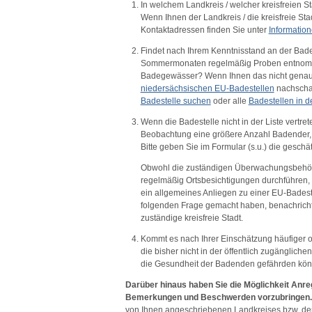
In welchem Landkreis / welcher kreisfreien S
Wenn Ihnen der Landkreis / die kreisfreie Sta
Kontaktadressen finden Sie unter
Informatio
Findet nach Ihrem Kenntnisstand an der Bades
Sommermonaten regelmäßig Proben entnomm
Badegewässer? Wenn Ihnen das nicht genau b
niedersächsischen EU-Badestellen
nachschau
Badestelle suchen
oder alle
Badestellen in 
Wenn die Badestelle nicht in der Liste vertrete
Beobachtung eine größere Anzahl Badender,
Bitte geben Sie im Formular (s.u.) die gesch
Obwohl die zuständigen Überwachungsbehö
regelmäßig Ortsbesichtigungen durchführen, k
ein allgemeines Anliegen zu einer EU-Bades
folgenden Frage gemacht haben, benachrichti
zuständige kreisfreie Stadt.
Kommt es nach Ihrer Einschätzung häufiger o
die bisher nicht in der öffentlich zugänglic
die Gesundheit der Badenden gefährden kö
Darüber hinaus haben Sie die Möglichkeit Anr
Bemerkungen und Beschwerden vorzubringen.
von Ihnen angeschriebenen Landkreises bzw. der