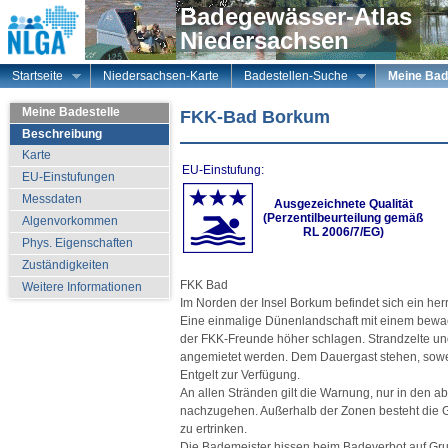
Badegewässer-Atlas
Niedersachsen
Startseite
Niedersachsen-Karte
Badestellen-Suche
Meine Bad
Meine Badestelle
FKK-Bad Borkum
Beschreibung
Karte
EU-Einstufung:
EU-Einstufungen
Messdaten
Ausgezeichnete Qualität
(Perzentilbeurteilung gemäß
Algenvorkommen
RL 2006/7/EG)
Phys. Eigenschaften
Zuständigkeiten
FKK Bad
Weitere Informationen
Im Norden der Insel Borkum befindet sich ein herr
Eine einmalige Dünenlandschaft mit einem bewa
der FKK-Freunde höher schlagen. Strandzelte u
angemietet werden. Dem Dauergast stehen, sow
Entgelt zur Verfügung.
An allen Stränden gilt die Warnung, nur in den
nachzugehen. Außerhalb der Zonen besteht die 
zu ertrinken.
Die Bademeister hissen beim Badeverbot auf Grun