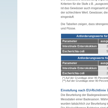
Kriterien für die Stufe z.B. „ausgeze
ist das Gewässer auch insgesamt als
der schlechtere Wert. Gewässer, di
eingestuft.
Die Tabellen zeigen, dass strenger
und Flüsse.
Anforderungswerte für
Parameter
ausg
Intestinale Enterokokken
2
Escherichia coli
5
Anforderungswerte f
Parameter
ausg
Intestinale Enterokokken
1
Escherichia coli
2
(*) Auf der Grundlage einer 95-Perzent
(**) Auf der Grundlage einer 90-Perzen
Einstufung nach EU-Richtlinie 
Die Beurteilung der Badegewässerqu
Messdaten einer Badesaison. Währen
wurden tatsächlich zur Beurteilung
Die fäkalcoliformen Bakterien sind 