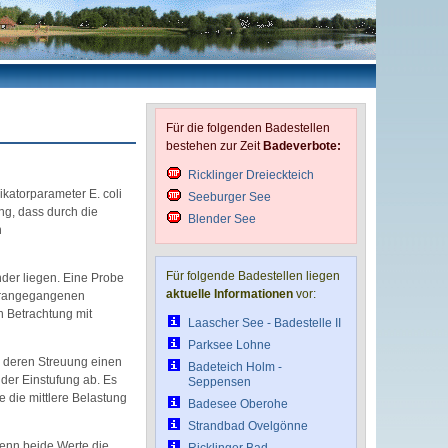
Für die folgenden Badestellen
bestehen zur Zeit
Badeverbote:
Ricklinger Dreieckteich
katorparameter E. coli
Seeburger See
ng, dass durch die
Blender See
n
Für folgende Badestellen liegen
der liegen. Eine Probe
aktuelle Informationen
vor:
vorangegangenen
n Betrachtung mit
Laascher See - Badestelle II
Parksee Lohne
h deren Streuung einen
Badeteich Holm -
 der Einstufung ab. Es
Seppensen
 die mittlere Belastung
Badesee Oberohe
Strandbad Ovelgönne
wenn beide Werte die