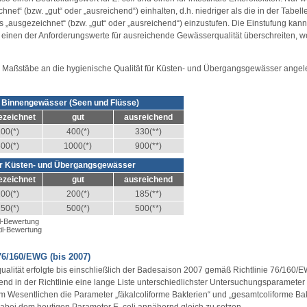
ichnet“ (bzw. „gut“ oder „ausreichend“) einhalten, d.h. niedriger als die in der Tabel
 „ausgezeichnet“ (bzw. „gut“ oder „ausreichend“) einzustufen. Die Einstufung kann 
e einen der Anforderungswerte für ausreichende Gewässerqualität überschreiten, w
e Maßstäbe an die hygienische Qualität für Küsten- und Übergangsgewässer angel
 Binnengewässer (Seen und Flüsse)
ezeichnet
gut
ausreichend
00(*)
400(*)
330(**)
00(*)
1000(*)
900(**)
ür Küsten- und Übergangsgewässer
ezeichnet
gut
ausreichend
00(*)
200(*)
185(**)
50(*)
500(*)
500(**)
il-Bewertung
til-Bewertung
76/160/EWG (bis 2007)
alität erfolgte bis einschließlich der Badesaison 2007 gemäß Richtlinie 76/160/
d in der Richtlinie eine lange Liste unterschiedlichster Untersuchungsparameter 
 im Wesentlichen die Parameter „fäkalcoliforme Bakterien“ und „gesamtcoliforme B
dabei dem heutigen Parameter E. coli annähernd gleich zu setzen.