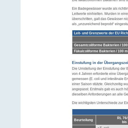
Ein Badegewässer wurde als richt
Leitwerte einhielten. Wurden in ei
überschritten, galt das Gewässer n
als „unzureichend beprobt“ eingestuf
Leit- und Grenzwerte der EU Rich
Gesamtcoliforme Bakterien / 100
Fäkalcoliforme Bakterien / 100 m
Einstufung in der Übergangszeit
Die Umstellung der Einstufung der 
von 4 Jahren erforderte eine Über
gemessen (E. coli und intestinale E
einer Saison stützte. Gleichzeiti
angepasst. Erstmals gab es auch hö
dieselben Anforderungen an alle Ge
Die wichtigsten Unterschiede zur Ein
RL 76
Beurteilung
bis
• E. coli