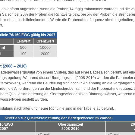
linienkonform angesehen, wenn die Proben 14-tägig entnommen wurden und die v
ner Saison bei 20% der Proben die Richtwerte bzw. bei 5% der Proben die strenger
icht mehr als richtlinienkonform. Wurde die Probenahmefrequenz nicht eingehalte
t.
tlinie 76/160/EWG gültig bis 2007
Leitwert
Grenzwert
 ml
500
10000
l
100
2000
 (2008 – 2010)
Badegewässerqualität von einem System, das auf einer Badesaison beruht, auf ein
gangsregelung. Während dieser Übergangszeit (2008-2010) wurden die Parameter d
nterokokken), während die Beurteilung sich noch in Anlehnung an die Vorgängerric
g wurden die Anforderungen an die Mindestprobenzahl und der Probenahmefrequenz
here Qualitätsanforderung an Küstengewässer als an Binnengewässer, während nac
wässertypen gestellt wurden.
stufung nach alter und neuer Richtlinie sind in der Tabelle aufgeführt.
Kriterien zur Qualitätseinstufung der Badegewässer im Wandel
/10/EWG
Übergangszeit
20
 2007
2008-2010
• E. coli
• E. coli