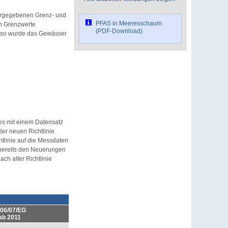
orgegebenen Grenz- und
PFAS in Meeresschaum
en Grenzwerte
(PDF-Download)
n, so wurde das Gewässer
es mit einem Datensatz
er neuen Richtlinie
htlinie auf die Messdaten
 bereits den Neuerungen
h alter Richtlinie
06/07/EG
ab 2011