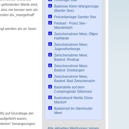
Ricklinger Bad
le geforderten Werte sind,
Badesee Klein-Wangerooge
also nie besser sein als
(Banter See)
erden als „mangelhaft“
Freizeitanlage Sander See
Freibad - Franz See -
Mandelsloh
egt werden als an Seen
Zwischenahner Meer, Öltjen
Halfstede
Zwischenahner Meer,
Jugendherberge
Zwischenahner Meer,
Badest. Rostrup
Zwischenahner Meer,
Badest. Dreibergen
Zwischenahner Meer,
Badest. Bad Zwischenahn
Badestelle auf dem
Campingplatz Silbersee
Badestrand Weiße Düne
Mardorf
Badeinsel Im Steinhuder
Meer
EWG auf Grundlage der
aufgeführt waren,
akterien“ herangezogen.
Alle aktuellen Meldungen zeigen