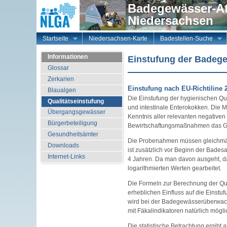
Badegewässer-At
Niedersachsen
Startseite
Niedersachsen-Karte
Badestellen-Suche
Informationen
Einstufung der Badege
Glossar
Zerkarien
Einstufung nach EU-Richtiline 
Blaualgen
Die Einstufung der hygienischen Qua
Qualitätseinstufung
und intestinale Enterokokken. Die 
Übergangsgewässer
Kenntnis aller relevanten negativen
Bürgerbeteiligung
Bewirtschaftungsmaßnahmen das Gew
Gesundheitsämter
Die Probenahmen müssen gleichmäßig
Downloads
ist zusätzlich vor Beginn der Bade
Internet-Links
4 Jahren. Da man davon ausgeht, das
logarithmierten Werten gearbeitet.
Die Formeln zur Berechnung der Qua
erheblichen Einfluss auf die Einstuf
wird bei der Badegewässerüberwachu
mit Fäkalindikatoren natürlich möglic
Die statistische Betrachtung ergibt 