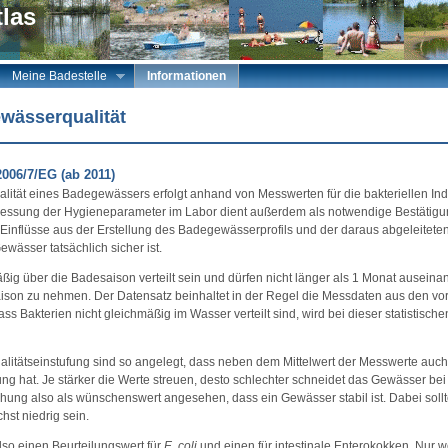
las
Meine Badestelle
Informationen
wässerqualität
2006/7/EG (ab 2011)
lität eines Badegewässers erfolgt anhand von Messwerten für die bakteriellen Indi
Messung der Hygieneparameter im Labor dient außerdem als notwendige Bestätigu
 Einflüsse aus der Erstellung des Badegewässerprofils und der daraus abgeleitete
ässer tatsächlich sicher ist.
 über die Badesaison verteilt sein und dürfen nicht länger als 1 Monat auseinan
saison zu nehmen. Der Datensatz beinhaltet in der Regel die Messdaten aus den 
s Bakterien nicht gleichmäßig im Wasser verteilt sind, wird bei dieser statistische
litätseinstufung sind so angelegt, dass neben dem Mittelwert der Messwerte auc
ung hat. Je stärker die Werte streuen, desto schlechter schneidet das Gewässer bei
ng also als wünschenswert angesehen, dass ein Gewässer stabil ist. Dabei sollte
hst niedrig sein.
also einen Beurteilungswert für
E. coli
und einen für intestinale Enterokokken. Nur 