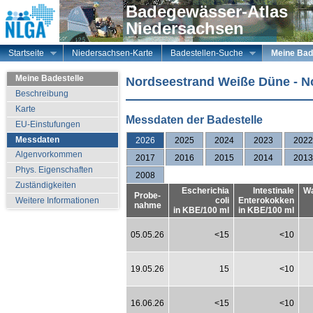
Badegewässer-Atlas
Niedersachsen
Startseite
Niedersachsen-Karte
Badestellen-Suche
Meine Bad
Meine Badestelle
Nordseestrand Weiße Düne - N
Beschreibung
Karte
Messdaten der Badestelle
EU-Einstufungen
Messdaten
2026
2025
2024
2023
2022
Algenvorkommen
2017
2016
2015
2014
2013
Phys. Eigenschaften
2008
Zuständigkeiten
Escherichia
Intestinale
Wa
Probe-
coli
Enterokokken
Weitere Informationen
nahme
in KBE/100 ml
in KBE/100 ml
05.05.26
<15
<10
19.05.26
15
<10
16.06.26
<15
<10