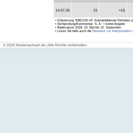
14.07.26
15
<10
• Erläuterung 'KBE/100 ml': Koloniebildende Einheiten pr
• Sichtprüfung/Kommentar: 'k. A.' = keine Angabe
• Badesaison 2026: 15. Mai bis 15. September
• Lesen Sie bitte auch die
Hinweise zur Interpretation
© 2026 Niedersachsen.de | Alle Rechte vorbehalten