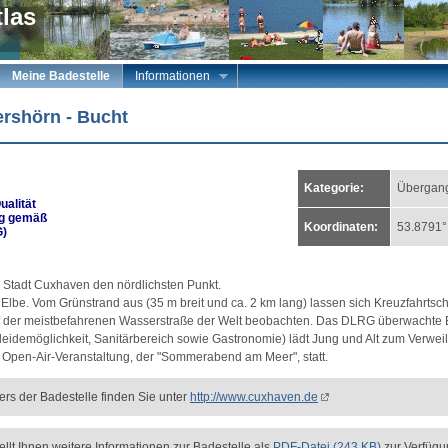
las
Meine Badestelle
Informationen
rshörn - Bucht
Kategorie:
Übergang
ualität
ng gemäß
Koordinaten:
53.8791°
G)
 Stadt Cuxhaven den nördlichsten Punkt.
Elbe. Vom Grünstrand aus (35 m breit und ca. 2 km lang) lassen sich Kreuzfahrtschi
f der meistbefahrenen Wasserstraße der Welt beobachten. Das DLRG überwachte B
leidemöglichkeit, Sanitärbereich sowie Gastronomie) lädt Jung und Alt zum Verweil
te Open-Air-Veranstaltung, der "Sommerabend am Meer", statt.
ers der Badestelle finden Sie unter
http://www.cuxhaven.de
lt Ihnen weitere Informationen zur Badestelle als
PDF-Datei (243 KB)
zur Verfügu