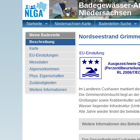
Badegewässer-At
Niedersachsen
Startseite
Niedersachsen-Karte
Badestellen-Suche
Meine Badestelle
Nordseestrand Grimme
Beschreibung
Karte
EU-Einstufung:
EU-Einstufungen
Messdaten
Ausgezeichnete Q
(Perzentilbeurteilu
Algenvorkommen
RL 2006/7/E
Phys. Eigenschaften
Zuständigkeiten
Im Landkreis Cuxhaven markiert die
Weitere Informationen
Die Grimmershörnbucht liegt an der 
Großsegler sowie Krabbenkutter au
Wasser liegender Infrastruktur (Umk
Alle Jahre wieder findet die belieb
Weitere Informationen des Betreib
Das Gesundheitsamt Cuxhaven stel