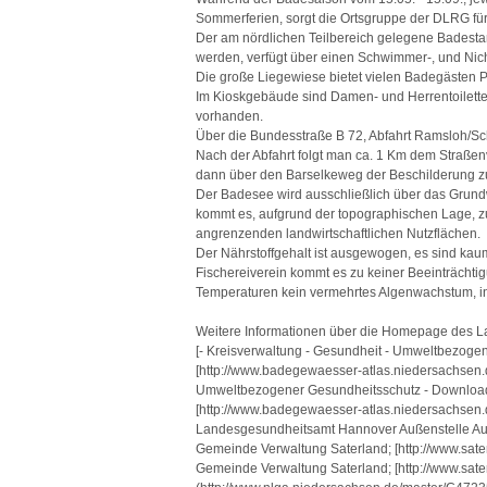
Sommerferien, sorgt die Ortsgruppe der DLRG für
Der am nördlichen Teilbereich gelegene Bades
werden, verfügt über einen Schwimmer-, und Ni
Die große Liegewiese bietet vielen Badegästen P
Im Kioskgebäude sind Damen- und Herrentoilett
vorhanden.
Über die Bundesstraße B 72, Abfahrt Ramsloh/Sc
Nach der Abfahrt folgt man ca. 1 Km dem Straßenv
dann über den Barselkeweg der Beschilderung 
Der Badesee wird ausschließlich über das Grundw
kommt es, aufgrund der topographischen Lage, z
angrenzenden landwirtschaftlichen Nutzflächen.
Der Nährstoffgehalt ist ausgewogen, es sind ka
Fischereiverein kommt es zu keiner Beeinträchti
Temperaturen kein vermehrtes Algenwachstum, i
Weitere Informationen über die Homepage des 
[- Kreisverwaltung - Gesundheit - Umweltbezog
[http://www.badegewaesser-atlas.niedersachsen.
Umweltbezogener Gesundheitsschutz - Downlo
[http://www.badegewaesser-atlas.niedersachsen.d
Landesgesundheitsamt Hannover Außenstelle Aur
Gemeinde Verwaltung Saterland; [http://www.sate
Gemeinde Verwaltung Saterland; [http://www.sate