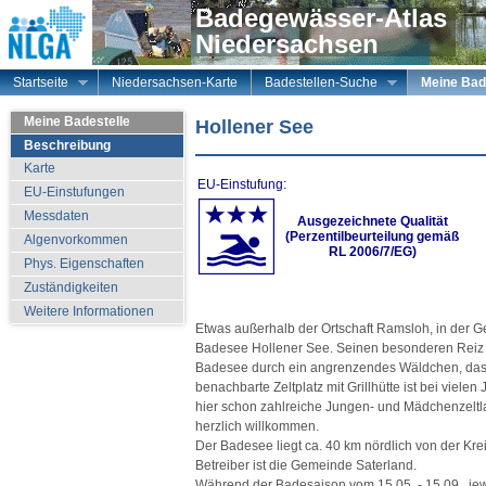
Badegewässer-Atlas
Niedersachsen
Startseite
Niedersachsen-Karte
Badestellen-Suche
Meine Bad
Meine Badestelle
Hollener See
Beschreibung
Karte
EU-Einstufung:
EU-Einstufungen
Messdaten
Ausgezeichnete Qualität
(Perzentilbeurteilung gemäß
Algenvorkommen
RL 2006/7/EG)
Phys. Eigenschaften
Zuständigkeiten
Weitere Informationen
Etwas außerhalb der Ortschaft Ramsloh, in der Ge
Badesee Hollener See. Seinen besonderen Reiz e
Badesee durch ein angrenzendes Wäldchen, das
benachbarte Zeltplatz mit Grillhütte ist bei viel
hier schon zahlreiche Jungen- und Mädchenzeltla
herzlich willkommen.
Der Badesee liegt ca. 40 km nördlich von der Kre
Betreiber ist die Gemeinde Saterland.
Während der Badesaison vom 15.05. - 15.09., je