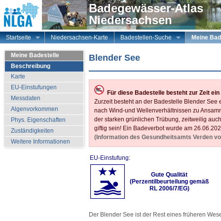
Badegewässer-Atlas
Niedersachsen
Startseite
Niedersachsen-Karte
Badestellen-Suche
Meine Bad
Meine Badestelle
Blender See
Beschreibung
Karte
EU-Einstufungen
Für diese Badestelle besteht zur Zeit ei
Messdaten
Zurzeit besteht an der Badestelle Blender See
Algenvorkommen
nach Wind-und Wellenverhältnissen zu Ansamm
der starken grünlichen Trübung, zeitweilig au
Phys. Eigenschaften
giftig sein! Ein Badeverbot wurde am 26.06.2
Zuständigkeiten
(Information des Gesundheitsamts Verden vo
Weitere Informationen
EU-Einstufung:
Gute Qualität
(Perzentilbeurteilung gemäß
RL 2006/7/EG)
Der Blender See ist der Rest eines früheren Wese