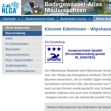
Badegewässer-Atlas
Niedersachsen
Startseite
Niedersachsen-Karte
Badestellen-Suche
Meine Bad
Meine Badestelle
Kiessee Edemissen - Wipshau
Beschreibung
Karte
EU-Einstufung:
EU-Einstufungen
Messdaten
Ausgezeichnete Qualität
(Perzentilbeurteilung gemäß
Algenvorkommen
RL 2006/7/EG)
Phys. Eigenschaften
Zuständigkeiten
Der Wipshäuser Badesee wird Wipshäuser Kieskuh
Weitere Informationen
See, der infolge des Kiesabbaus entstand. Die U
Bäumen bewachsen, die an heißen Tagen wohltue
Sandstrand mit flachem Ufer, der besonders bei Fa
Auch an die Kleinen wurde gedacht, eine Schauk
daneben befindet sich auch eine Grillstelle mit 
- Anlagen werden von der Gemeinde gestellt. Par
Weitere Informationen des Betreibers der Bades