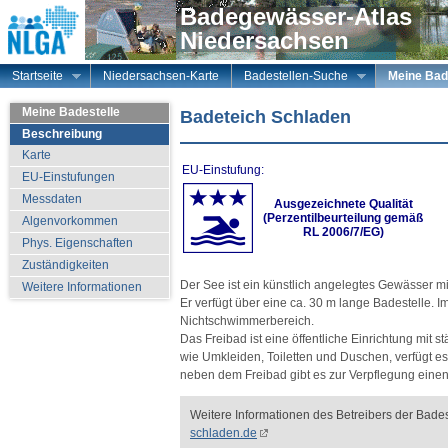
Badegewässer-Atlas
Niedersachsen
Startseite
Niedersachsen-Karte
Badestellen-Suche
Meine Bad
Meine Badestelle
Badeteich Schladen
Beschreibung
Karte
EU-Einstufung:
EU-Einstufungen
Messdaten
Ausgezeichnete Qualität
(Perzentilbeurteilung gemäß
Algenvorkommen
RL 2006/7/EG)
Phys. Eigenschaften
Zuständigkeiten
Der See ist ein künstlich angelegtes Gewässer mi
Weitere Informationen
Er verfügt über eine ca. 30 m lange Badestelle. 
Nichtschwimmerbereich.
Das Freibad ist eine öffentliche Einrichtung mit 
wie Umkleiden, Toiletten und Duschen, verfügt es
neben dem Freibad gibt es zur Verpflegung einen 
Weitere Informationen des Betreibers der Bades
schladen.de