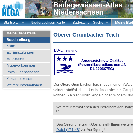
Badegewässer-Atlas
Niedersachsen
Startseite
Niedersachsen-Karte
Badestellen-Suche
Meine Bad
Meine Badestelle
Oberer Grumbacher Teich
Beschreibung
Karte
EU-Einstufung:
EU-Einstufungen
Messdaten
Ausgezeichnete Qualität
(Perzentilbeurteilung gemäß
Algenvorkommen
RL 2006/7/EG)
Phys. Eigenschaften
Zuständigkeiten
Der Obere Grumbacher Teich liegt in einem Wal
Weitere Informationen
seinem südöstlichen Ufer befindet sich ein Cam
können Sie hier Surfen, Angeln oder mit dem Rud
Weitere Informationen des Betreibers der Bades
Das Gesundheitsamt Goslar stellt Ihnen weitere
Datei (174 KB)
zur Verfügung!